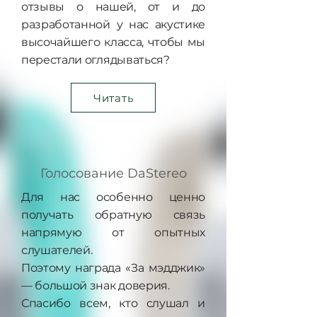
отзывы о нашей, от и до
разработанной у нас акустике
высочайшего класса, чтобы мы
перестали оглядываться?
Читать
Голосование DaStereo
Для нас особенно ценно
получать обратную связь
напрямую от опытных
слушателей.
Поэтому награда «За мэдджик»
— большой знак доверия.
Спасибо всем, кто слушал и