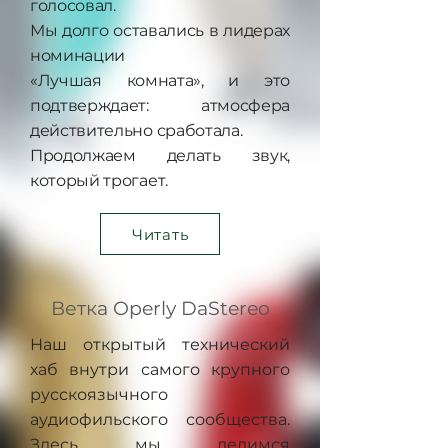
голосовал.
Мы долго оставались в лидерах
номинации
«Лучшая комната», и это
подтверждает: атмосфера
действительно сработала.
Продолжаем делать звук,
который трогает.
Читать
Ветка Operly DaStereo
Наш открытый технический
хаб внутри самого крупного
русскоязычного
аудиофильского сообщества.
Здесь мы делимся