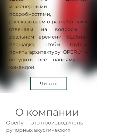
инженерными
подробностями,
рассказываем о разработках и
отвечаем на вопросы в
реальном времени. Удобная
площадка, чтобы глубже
понять архитектуру OPERLY и
обсудить всё напрямую с
командой.
Читать
О компании
Operly — это производитель
рупорных акустических