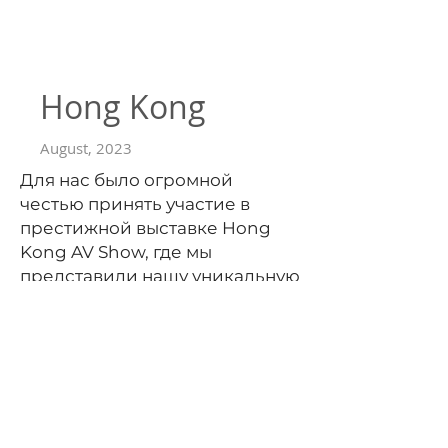
Hong Kong
August, 2023
Для нас было огромной
честью принять участие в
престижной выставке Hong
Kong AV Show, где мы
представили нашу уникальную
рупорную систему
восторженной аудитории,
состоящей из
профессионалов индустрии и
любителей аудио.