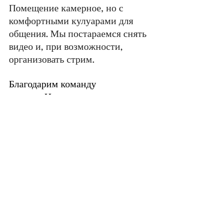
Помещение камерное, но с 
комфортными кулуарами для 
общения. Мы постараемся снять 
видео и, при возможности, 
организовать стрим.
Благодарим команду 
салона «Нота+» за 
предоставленную площадку и 
поддержку инициативы. 
Ждём всех, кто хочет услышать, 
как встречаются две школы 
звука — современный рупорный 
подход OPERLY и легендарный 
однотакт Audio Note.