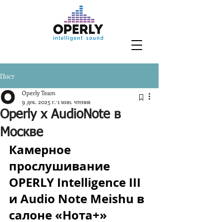
Пост
Operly Team
9 дек. 2025 г.
1 мин. чтения
Operly x AudioNote в
Москве
Камерное 
прослушивание 
OPERLY Intelligence III 
и Audio Note Meishu в 
салоне «Нота+»